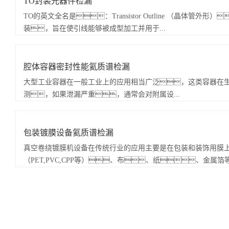
TO封装光器件检漏
TO的英文全名是：Transistor Outline （晶体管外
装，旨在使引线能够被成型加工并用于...
腔体容器密封性能氦质谱检漏
大型工业容器在一般工业上的应用相当广泛，这类容器在
测，如果泄漏严重，通常会对附属设...
包装镀膜设备氦质谱检漏
真空卷绕镀膜机设备在传统行业的应用主要是在包装和装饰用膜
（PET,PVC,CPP等）、布、纸、金属箔等带