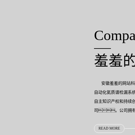
Compa
羞羞
安徽羞羞的网站科技
自动化氦质谱检漏系
自主知识产权和持续
司。公司拥
效的运营团队和专业
谱检漏行业从业经验
READ MORE