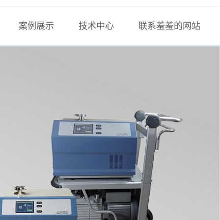
案例展示
技术中心
联系羞羞的网站
负压法检漏
技术文章
联系方式
站科技
正压法检漏
行业技术
在线留言
全密封件检漏
计算工具
羞羞网站免费
标准下载
氟油检漏
样册下载
计算工具